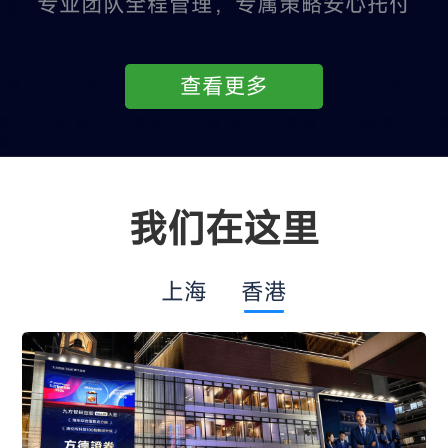
专业团队全程管理，专属策略安心托付
查看更多
我们在这里
上海
香港