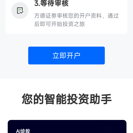
3.等待审核
方德证劵审核您的开户资料，通过
后即可开始投资之旅
立即开户
您的智能投资助手
AI诊股