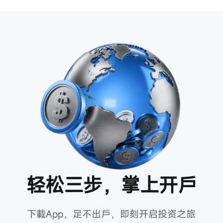
轻松三步，掌上开戶
下載App，足不出戶，即刻开启投资之旅