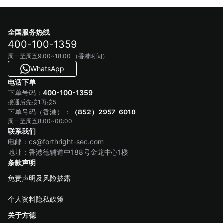
全国服务热线
400-100-1359
周一至周五9:00~18:00 （香港时间）
WhatsApp
电话下单
400-100-1359
下单号码：
接通后先按1再按5
（852）2957-6018
下单号码（香港）：
周一至周五8:00~00:00
联系我们
电邮：cs@forthright-sec.com
地址：香港德辅道中188号金龙中心1楼
条款声明
免责声明及风险披露
个人资料隐私政策
关于方德