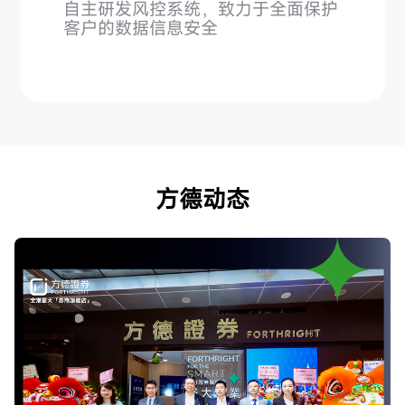
自主研发风控系统，致力于全面保护
客户的数据信息安全
方德动态