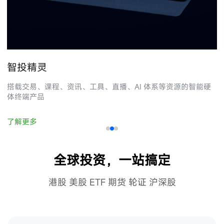
方德智投App
您的新一代全球投资智能助手，轻松实现跨市场、多资产交易
一个证券App把握全球投资机遇
了解更多
全球投资，一站搞定
港股 美股 ETF 期货 轮证 沪深股