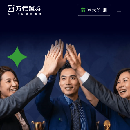
登录/注册