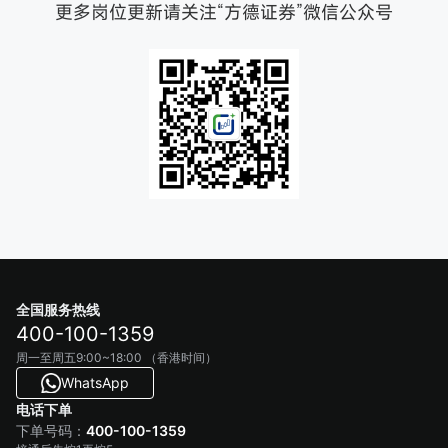
更多岗位更新请关注“方德证券”微信公众号
全国服务热线
400-100-1359
周一至周五9:00~18:00 （香港时间）
WhatsApp
电话下单
400-100-1359
下单号码：