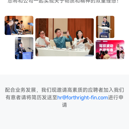
您将和公司一起实现关于物质和精神的双重理想！
配合业务发展，我们现邀请高素质的应聘者加入我们
有意者请将简历发送至
hr@forthright-fin.com
进行申
请