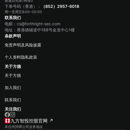
接通后先按1再按5
（852）2957-6018
下单号码（香港）：
周一至周五8:00~00:00
联系我们
电邮：cs@forthright-sec.com
地址：香港德辅道中188号金龙中心1楼
条款声明
免责声明及风险披露
个人资料隐私政策
关于方德
关于方德
加入我们
联系我们
关注我们
九方智投控股官网 ↗
非任何持牌公司业务地址